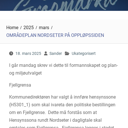
Home
2025
mars
OMRÅDEPLAN NORDSETER PÅ OPPLØPSSIDEN
18. mars 2025
Sander
Ukategorisert
I går mandag skrev vi dette til formannskapet og plan-
og miljøutvalget
Fjellgrensa
Kommunedirektøren har valgt å innføre hensynssone
(H5301_1) som skal ivareta den politiske bestillingen
om en Fjellgrense. Dette må forstås som at
Hensynssona rundt Nordseter i dagligtale skal
omtales som Fjellgrensa. Fjellgrensa legges i stedet